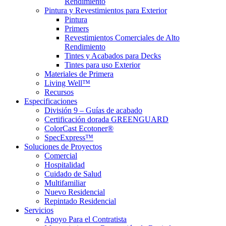
Rendimiento
Pintura y Revestimientos para Exterior
Pintura
Primers
Revestimientos Comerciales de Alto
Rendimiento
Tintes y Acabados para Decks
Tintes para uso Exterior
Materiales de Primera
Living Well™
Recursos
Especificaciones
División 9 – Guías de acabado
Certificación dorada GREENGUARD
ColorCast Ecotoner®
SpecExpress™
Soluciones de Proyectos
Comercial
Hospitalidad
Cuidado de Salud
Multifamiliar
Nuevo Residencial
Repintado Residencial
Servicios
Apoyo Para el Contratista