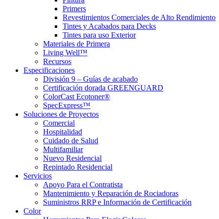
Primers
Revestimientos Comerciales de Alto Rendimiento
Tintes y Acabados para Decks
Tintes para uso Exterior
Materiales de Primera
Living Well™
Recursos
Especificaciones
División 9 – Guías de acabado
Certificación dorada GREENGUARD
ColorCast Ecotoner®
SpecExpress™
Soluciones de Proyectos
Comercial
Hospitalidad
Cuidado de Salud
Multifamiliar
Nuevo Residencial
Repintado Residencial
Servicios
Apoyo Para el Contratista
Mantenimiento y Reparación de Rociadoras
Suministros RRP e Información de Certificación
Color