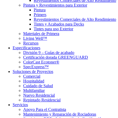
Revestimientos Comerciales de Alto Rendimiento
Pintura y Revestimientos para Exterior
Pintura
Primers
Revestimientos Comerciales de Alto Rendimiento
Tintes y Acabados para Decks
Tintes para uso Exterior
Materiales de Primera
Living Well™
Recursos
Especificaciones
División 9 – Guías de acabado
Certificación dorada GREENGUARD
ColorCast Ecotoner®
SpecExpress™
Soluciones de Proyectos
Comercial
Hospitalidad
Cuidado de Salud
Multifamiliar
Nuevo Residencial
Repintado Residencial
Servicios
Apoyo Para el Contratista
Mantenimiento y Reparación de Rociadoras