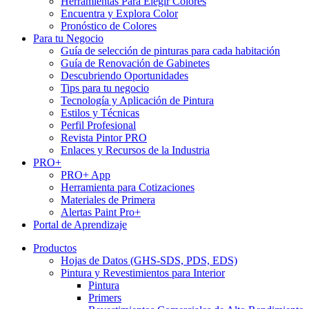
Herramientas Para Elegir Colores
Encuentra y Explora Color
Pronóstico de Colores
Para tu Negocio
Guía de selección de pinturas para cada habitación
Guía de Renovación de Gabinetes
Descubriendo Oportunidades
Tips para tu negocio
Tecnología y Aplicación de Pintura
Estilos y Técnicas
Perfil Profesional
Revista Pintor PRO
Enlaces y Recursos de la Industria
PRO+
PRO+ App
Herramienta para Cotizaciones
Materiales de Primera
Alertas Paint Pro+
Portal de Aprendizaje
Productos
Hojas de Datos (GHS-SDS, PDS, EDS)
Pintura y Revestimientos para Interior
Pintura
Primers