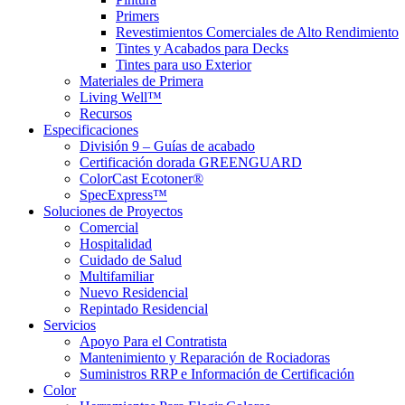
Primers
Revestimientos Comerciales de Alto Rendimiento
Tintes y Acabados para Decks
Tintes para uso Exterior
Materiales de Primera
Living Well™
Recursos
Especificaciones
División 9 – Guías de acabado
Certificación dorada GREENGUARD
ColorCast Ecotoner®
SpecExpress™
Soluciones de Proyectos
Comercial
Hospitalidad
Cuidado de Salud
Multifamiliar
Nuevo Residencial
Repintado Residencial
Servicios
Apoyo Para el Contratista
Mantenimiento y Reparación de Rociadoras
Suministros RRP e Información de Certificación
Color