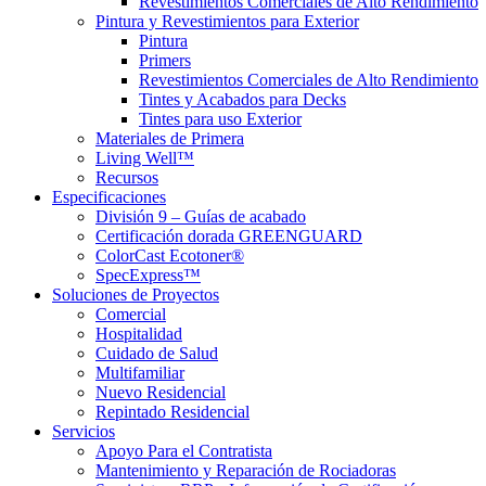
Revestimientos Comerciales de Alto Rendimiento
Pintura y Revestimientos para Exterior
Pintura
Primers
Revestimientos Comerciales de Alto Rendimiento
Tintes y Acabados para Decks
Tintes para uso Exterior
Materiales de Primera
Living Well™
Recursos
Especificaciones
División 9 – Guías de acabado
Certificación dorada GREENGUARD
ColorCast Ecotoner®
SpecExpress™
Soluciones de Proyectos
Comercial
Hospitalidad
Cuidado de Salud
Multifamiliar
Nuevo Residencial
Repintado Residencial
Servicios
Apoyo Para el Contratista
Mantenimiento y Reparación de Rociadoras