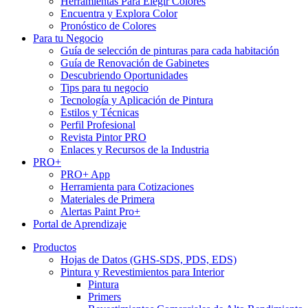
Herramientas Para Elegir Colores
Encuentra y Explora Color
Pronóstico de Colores
Para tu Negocio
Guía de selección de pinturas para cada habitación
Guía de Renovación de Gabinetes
Descubriendo Oportunidades
Tips para tu negocio
Tecnología y Aplicación de Pintura
Estilos y Técnicas
Perfil Profesional
Revista Pintor PRO
Enlaces y Recursos de la Industria
PRO+
PRO+ App
Herramienta para Cotizaciones
Materiales de Primera
Alertas Paint Pro+
Portal de Aprendizaje
Productos
Hojas de Datos (GHS-SDS, PDS, EDS)
Pintura y Revestimientos para Interior
Pintura
Primers