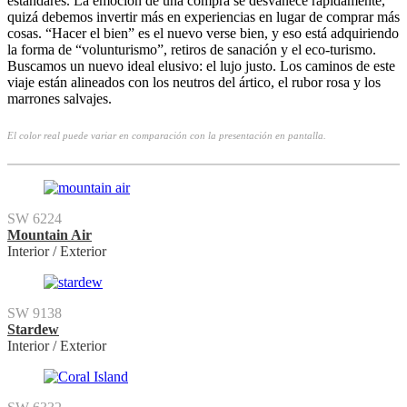
estándares. La emoción de una compra se desvanece rápidamente,
quizá debemos invertir más en experiencias en lugar de comprar más
cosas. “Hacer el bien” es el nuevo verse bien, y eso está adquiriendo
la forma de “volunturismo”, retiros de sanación y el eco-turismo.
Buscamos un nuevo ideal elusivo: el lujo justo. Los caminos de este
viaje están alineados con los neutros del ártico, el rubor rosa y los
marrones salvajes.
El color real puede variar en comparación con la presentación en pantalla.
SW 6224
Mountain Air
Interior / Exterior
SW 9138
Stardew
Interior / Exterior