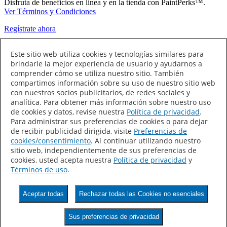
Disfruta de beneficios en línea y en la tienda con PaintPerks™.
Ver Términos y Condiciones
Regístrate ahora
Conecta con Nosotros
Este sitio web utiliza cookies y tecnologías similares para
brindarle la mejor experiencia de usuario y ayudarnos a
comprender cómo se utiliza nuestro sitio. También
compartimos información sobre su uso de nuestro sitio web
con nuestros socios publicitarios, de redes sociales y
analítica. Para obtener más información sobre nuestro uso
de cookies y datos, revise nuestra
Política de privacidad
.
Para administrar sus preferencias de cookies o para dejar
de recibir publicidad dirigida, visite
Preferencias de
Sherwin-Williams
cookies/consentimiento
. Al continuar utilizando nuestro
sitio web, independientemente de sus preferencias de
Contáctanos
cookies, usted acepta nuestra
Política de privacidad
y
Sala de Prensa
Términos de uso
.
Investor Relations
Carreras
Política de privacidad
Aceptar todas
Rechazar todas las Cookies no esenciales
Declaración de accesibilidad
Términos de Uso
CA Supply Chains Act
Sus preferencias de privacidad
©2025 The Sherwin-Williams Company