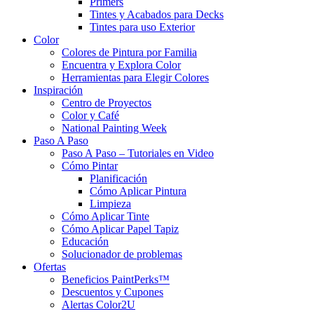
Primers
Tintes y Acabados para Decks
Tintes para uso Exterior
Color
Colores de Pintura por Familia
Encuentra y Explora Color
Herramientas para Elegir Colores
Inspiración
Centro de Proyectos
Color y Café
National Painting Week
Paso A Paso
Paso A Paso – Tutoriales en Video
Cómo Pintar
Planificación
Cómo Aplicar Pintura
Limpieza
Cómo Aplicar Tinte
Cómo Aplicar Papel Tapiz
Educación
Solucionador de problemas
Ofertas
Beneficios PaintPerks™
Descuentos y Cupones
Alertas Color2U