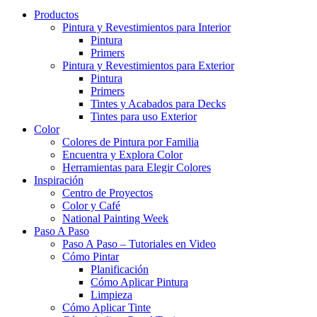
Productos
Pintura y Revestimientos para Interior
Pintura
Primers
Pintura y Revestimientos para Exterior
Pintura
Primers
Tintes y Acabados para Decks
Tintes para uso Exterior
Color
Colores de Pintura por Familia
Encuentra y Explora Color
Herramientas para Elegir Colores
Inspiración
Centro de Proyectos
Color y Café
National Painting Week
Paso A Paso
Paso A Paso – Tutoriales en Video
Cómo Pintar
Planificación
Cómo Aplicar Pintura
Limpieza
Cómo Aplicar Tinte