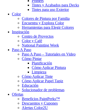
Primers
Tintes y Acabados para Decks
Tintes para uso Exterior
Color
Colores de Pintura por Familia
Encuentra y Explora Color
Herramientas para Elegir Colores
Inspiración
Centro de Proyectos
Color y Café
National Painting Week
Paso A Paso
Paso A Paso – Tutoriales en Video
Cómo Pintar
Planificación
Cómo Aplicar Pintura
Limpieza
Cómo Aplicar Tinte
Cómo Aplicar Papel Tapiz
Educación
Solucionador de problemas
Ofertas
Beneficios PaintPerks™
Descuentos y Cupones
Alertas Color2U