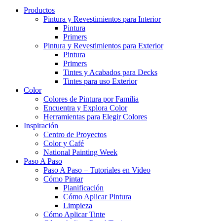
Productos
Pintura y Revestimientos para Interior
Pintura
Primers
Pintura y Revestimientos para Exterior
Pintura
Primers
Tintes y Acabados para Decks
Tintes para uso Exterior
Color
Colores de Pintura por Familia
Encuentra y Explora Color
Herramientas para Elegir Colores
Inspiración
Centro de Proyectos
Color y Café
National Painting Week
Paso A Paso
Paso A Paso – Tutoriales en Video
Cómo Pintar
Planificación
Cómo Aplicar Pintura
Limpieza
Cómo Aplicar Tinte