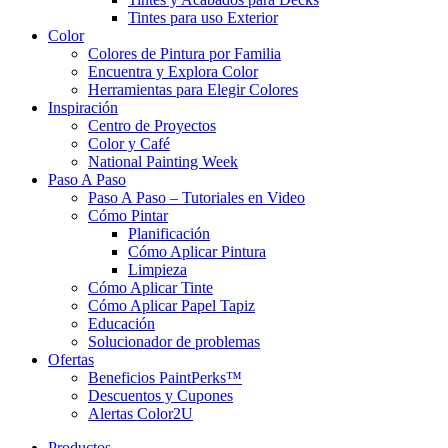
Tintes para uso Exterior
Color
Colores de Pintura por Familia
Encuentra y Explora Color
Herramientas para Elegir Colores
Inspiración
Centro de Proyectos
Color y Café
National Painting Week
Paso A Paso
Paso A Paso – Tutoriales en Video
Cómo Pintar
Planificación
Cómo Aplicar Pintura
Limpieza
Cómo Aplicar Tinte
Cómo Aplicar Papel Tapiz
Educación
Solucionador de problemas
Ofertas
Beneficios PaintPerks™
Descuentos y Cupones
Alertas Color2U
Productos