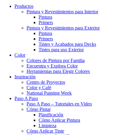
Productos
Pintura y Revestimientos para Interior
Pintura
Primers
Pintura y Revestimientos para Exterior
Pintura
Primers
Tintes y Acabados para Decks
Tintes para uso Exterior
Color
Colores de Pintura por Familia
Encuentra y Explora Color
Herramientas para Elegir Colores
Inspiración
Centro de Proyectos
Color y Café
National Painting Week
Paso A Paso
Paso A Paso – Tutoriales en Video
Cómo Pintar
Planificación
Cómo Aplicar Pintura
Limpieza
Cómo Aplicar Tinte