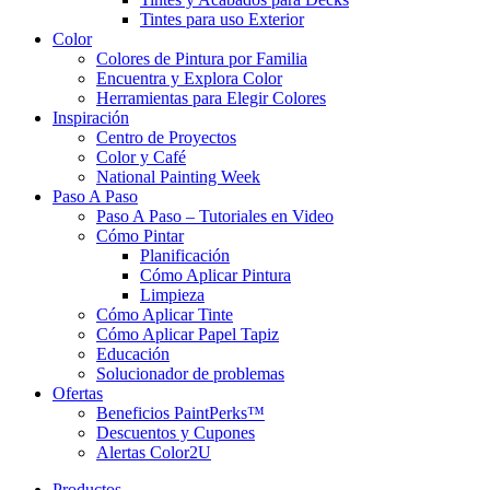
Tintes para uso Exterior
Color
Colores de Pintura por Familia
Encuentra y Explora Color
Herramientas para Elegir Colores
Inspiración
Centro de Proyectos
Color y Café
National Painting Week
Paso A Paso
Paso A Paso – Tutoriales en Video
Cómo Pintar
Planificación
Cómo Aplicar Pintura
Limpieza
Cómo Aplicar Tinte
Cómo Aplicar Papel Tapiz
Educación
Solucionador de problemas
Ofertas
Beneficios PaintPerks™
Descuentos y Cupones
Alertas Color2U
Productos