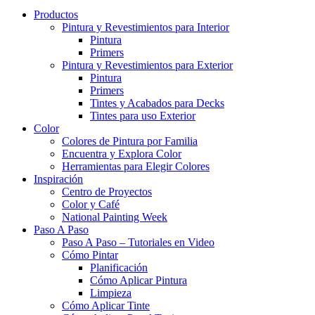
Productos
Pintura y Revestimientos para Interior
Pintura
Primers
Pintura y Revestimientos para Exterior
Pintura
Primers
Tintes y Acabados para Decks
Tintes para uso Exterior
Color
Colores de Pintura por Familia
Encuentra y Explora Color
Herramientas para Elegir Colores
Inspiración
Centro de Proyectos
Color y Café
National Painting Week
Paso A Paso
Paso A Paso – Tutoriales en Video
Cómo Pintar
Planificación
Cómo Aplicar Pintura
Limpieza
Cómo Aplicar Tinte