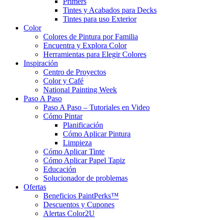
Primers
Tintes y Acabados para Decks
Tintes para uso Exterior
Color
Colores de Pintura por Familia
Encuentra y Explora Color
Herramientas para Elegir Colores
Inspiración
Centro de Proyectos
Color y Café
National Painting Week
Paso A Paso
Paso A Paso – Tutoriales en Video
Cómo Pintar
Planificación
Cómo Aplicar Pintura
Limpieza
Cómo Aplicar Tinte
Cómo Aplicar Papel Tapiz
Educación
Solucionador de problemas
Ofertas
Beneficios PaintPerks™
Descuentos y Cupones
Alertas Color2U