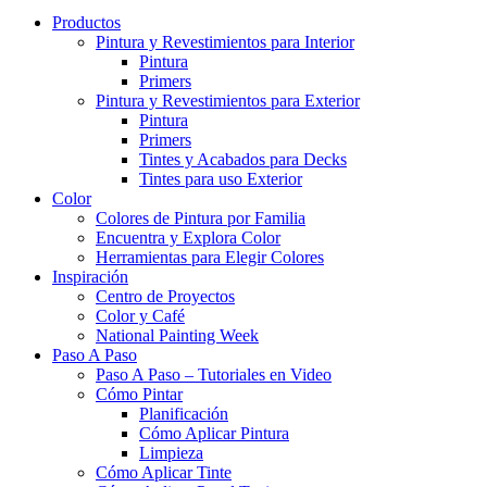
Productos
Pintura y Revestimientos para Interior
Pintura
Primers
Pintura y Revestimientos para Exterior
Pintura
Primers
Tintes y Acabados para Decks
Tintes para uso Exterior
Color
Colores de Pintura por Familia
Encuentra y Explora Color
Herramientas para Elegir Colores
Inspiración
Centro de Proyectos
Color y Café
National Painting Week
Paso A Paso
Paso A Paso – Tutoriales en Video
Cómo Pintar
Planificación
Cómo Aplicar Pintura
Limpieza
Cómo Aplicar Tinte