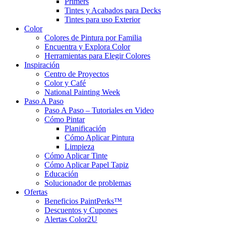
Primers
Tintes y Acabados para Decks
Tintes para uso Exterior
Color
Colores de Pintura por Familia
Encuentra y Explora Color
Herramientas para Elegir Colores
Inspiración
Centro de Proyectos
Color y Café
National Painting Week
Paso A Paso
Paso A Paso – Tutoriales en Video
Cómo Pintar
Planificación
Cómo Aplicar Pintura
Limpieza
Cómo Aplicar Tinte
Cómo Aplicar Papel Tapiz
Educación
Solucionador de problemas
Ofertas
Beneficios PaintPerks™
Descuentos y Cupones
Alertas Color2U