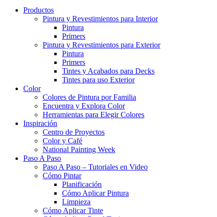
Productos
Pintura y Revestimientos para Interior
Pintura
Primers
Pintura y Revestimientos para Exterior
Pintura
Primers
Tintes y Acabados para Decks
Tintes para uso Exterior
Color
Colores de Pintura por Familia
Encuentra y Explora Color
Herramientas para Elegir Colores
Inspiración
Centro de Proyectos
Color y Café
National Painting Week
Paso A Paso
Paso A Paso – Tutoriales en Video
Cómo Pintar
Planificación
Cómo Aplicar Pintura
Limpieza
Cómo Aplicar Tinte