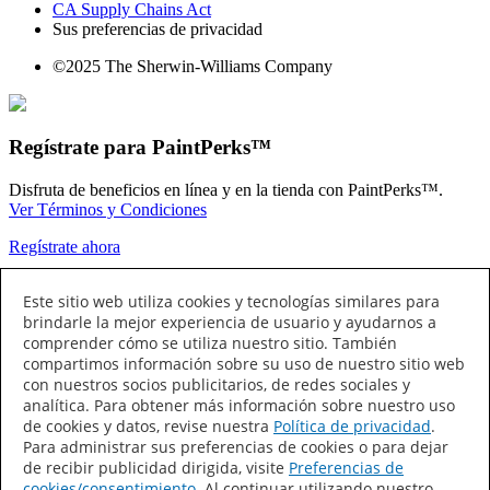
CA Supply Chains Act
Sus preferencias de privacidad
©2025 The Sherwin-Williams Company
Regístrate para PaintPerks™
Disfruta de beneficios en línea y en la tienda con PaintPerks™.
Ver Términos y Condiciones
Regístrate ahora
Conecta con Nosotros
Este sitio web utiliza cookies y tecnologías similares para
brindarle la mejor experiencia de usuario y ayudarnos a
comprender cómo se utiliza nuestro sitio. También
compartimos información sobre su uso de nuestro sitio web
con nuestros socios publicitarios, de redes sociales y
analítica. Para obtener más información sobre nuestro uso
de cookies y datos, revise nuestra
Política de privacidad
.
Para administrar sus preferencias de cookies o para dejar
de recibir publicidad dirigida, visite
Preferencias de
Sherwin-Williams
cookies/consentimiento
. Al continuar utilizando nuestro