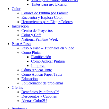
Tintes para uso Exterior
Color
Colores de Pintura por Familia
Encuentra y Explora Color
Herramientas para Elegir Colores
Inspiración
Centro de Proyectos
Color y Café
National Painting Week
Paso A Paso
Paso A Paso – Tutoriales en Video
Cómo Pintar
Planificación
Cómo Aplicar Pintura
Limpieza
Cómo Aplicar Tinte
Cómo Aplicar Papel Tapiz
Educación
Solucionador de problemas
Ofertas
Beneficios PaintPerks™
Descuentos y Cupones
Alertas Color2U
Productos