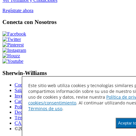
Ver Términos y Condiciones
Regístrate ahora
Conecta con Nosotros
Sherwin-Williams
Contáctanos
Este sitio web utiliza cookies y tecnologías similar
Sala de Prensa
compartimos información sobre su uso de nuestro siti
Investor Relations
uso de cookies y datos, revise nuestra
Política de pr
Carreras
cookies/consentimiento
. Al continuar utilizando nu
Política de privacidad
Términos de uso
.
Declaración de accesibilidad
Términos de Uso
CA Supply Chains Act
Aceptar t
©2025 The Sherwin-Williams Company