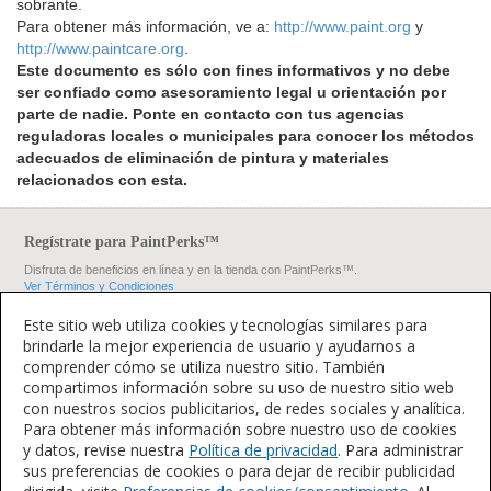
sobrante.
Para obtener más información, ve a:
http://www.paint.org
y
http://www.paintcare.org
.
Este documento es sólo con fines informativos y no debe
ser confiado como asesoramiento legal u orientación por
parte de nadie. Ponte en contacto con tus agencias
reguladoras locales o municipales para conocer los métodos
adecuados de eliminación de pintura y materiales
relacionados con esta.
Regístrate para PaintPerks™
Disfruta de beneficios en línea y en la tienda con PaintPerks™.
Ver Términos y Condiciones
Regístrate ahora
Este sitio web utiliza cookies y tecnologías similares para
Conecta con Nosotros
brindarle la mejor experiencia de usuario y ayudarnos a
comprender cómo se utiliza nuestro sitio. También
compartimos información sobre su uso de nuestro sitio web
con nuestros socios publicitarios, de redes sociales y analítica.
Para obtener más información sobre nuestro uso de cookies
Sherwin-Williams
y datos, revise nuestra
Política de privacidad
. Para administrar
sus preferencias de cookies o para dejar de recibir publicidad
Contáctanos