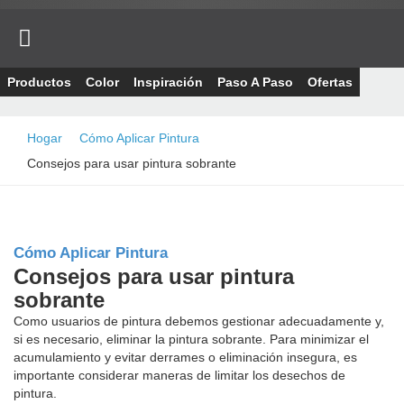
skip
to
main
content
Productos
Color
Inspiración
Paso A Paso
Ofertas
Hogar
Cómo Aplicar Pintura
Consejos para usar pintura sobrante
Cómo Aplicar Pintura
Consejos para usar pintura
sobrante
Como usuarios de pintura debemos gestionar adecuadamente y,
si es necesario, eliminar la pintura sobrante. Para minimizar el
acumulamiento y evitar derrames o eliminación insegura, es
importante considerar maneras de limitar los desechos de
pintura.