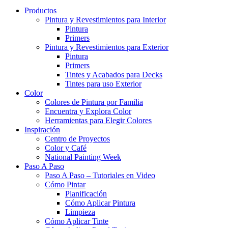
Productos
Pintura y Revestimientos para Interior
Pintura
Primers
Pintura y Revestimientos para Exterior
Pintura
Primers
Tintes y Acabados para Decks
Tintes para uso Exterior
Color
Colores de Pintura por Familia
Encuentra y Explora Color
Herramientas para Elegir Colores
Inspiración
Centro de Proyectos
Color y Café
National Painting Week
Paso A Paso
Paso A Paso – Tutoriales en Video
Cómo Pintar
Planificación
Cómo Aplicar Pintura
Limpieza
Cómo Aplicar Tinte