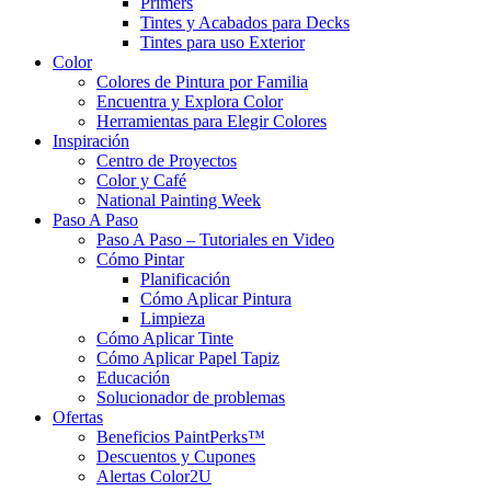
Primers
Tintes y Acabados para Decks
Tintes para uso Exterior
Color
Colores de Pintura por Familia
Encuentra y Explora Color
Herramientas para Elegir Colores
Inspiración
Centro de Proyectos
Color y Café
National Painting Week
Paso A Paso
Paso A Paso – Tutoriales en Video
Cómo Pintar
Planificación
Cómo Aplicar Pintura
Limpieza
Cómo Aplicar Tinte
Cómo Aplicar Papel Tapiz
Educación
Solucionador de problemas
Ofertas
Beneficios PaintPerks™
Descuentos y Cupones
Alertas Color2U