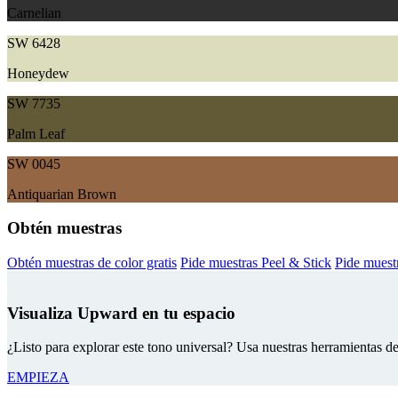
Carnelian
SW 6428
Honeydew
SW 7735
Palm Leaf
SW 0045
Antiquarian Brown
Obtén muestras
Obtén muestras de color gratis
Pide muestras Peel & Stick
Pide muestr
Visualiza Upward en tu espacio
¿Listo para explorar este tono universal? Usa nuestras herramientas d
EMPIEZA