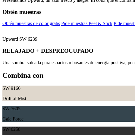
Presentamos Upward, un azul fresco y alegre. El color que encontram
Obtén muestras
Obtén muestras de color gratis
Pide muestras Peel & Stick
Pide muestr
Upward
SW 6239
RELAJADO + DESPREOCUPADO
Una sombra soleada para espacios rebosantes de energía positiva, pens
Combina con
SW 9166
Drift of Mist
SW 7605
Gale Force
SW 6258