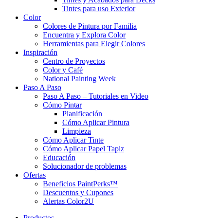
Tintes para uso Exterior
Color
Colores de Pintura por Familia
Encuentra y Explora Color
Herramientas para Elegir Colores
Inspiración
Centro de Proyectos
Color y Café
National Painting Week
Paso A Paso
Paso A Paso – Tutoriales en Video
Cómo Pintar
Planificación
Cómo Aplicar Pintura
Limpieza
Cómo Aplicar Tinte
Cómo Aplicar Papel Tapiz
Educación
Solucionador de problemas
Ofertas
Beneficios PaintPerks™
Descuentos y Cupones
Alertas Color2U
Productos