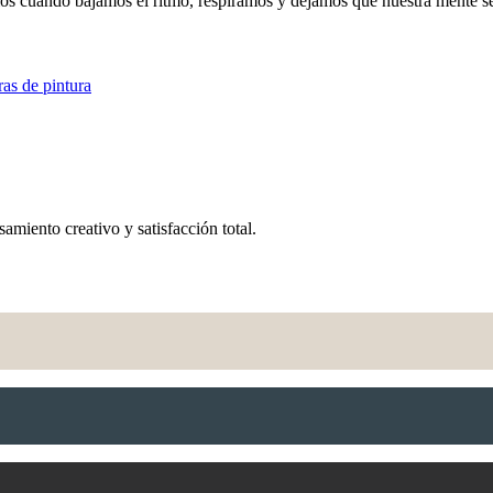
os cuando bajamos el ritmo, respiramos y dejamos que nuestra mente se
as de pintura
amiento creativo y satisfacción total.