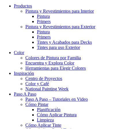
Productos
Pintura y Revestimientos para Interior
Pintura
Primers
Pintura y Revestimientos para Exterior
Pintura
Primers
Tintes y Acabados para Decks
Tintes para uso Exterior
Color
Colores de Pintura por Familia
Encuentra y Explora Color
Herramientas para Elegir Colores
Inspiración
Centro de Proyectos
Color y Café
National Painting Week
Paso A Paso
Paso A Paso – Tutoriales en Video
Cómo Pintar
Planificación
Cómo Aplicar Pintura
Limpieza
Cómo Aplicar Tinte