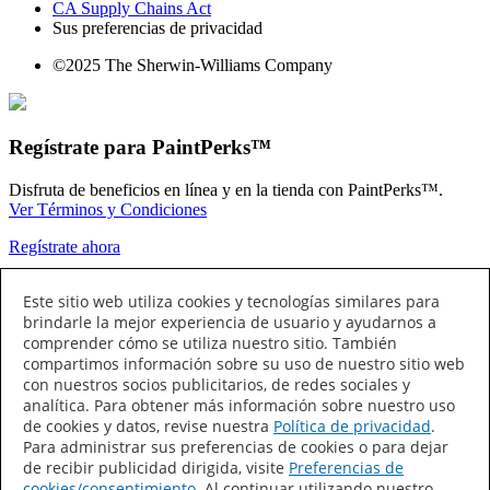
CA Supply Chains Act
Sus preferencias de privacidad
©2025 The Sherwin-Williams Company
Regístrate para PaintPerks™
Disfruta de beneficios en línea y en la tienda con PaintPerks™.
Ver Términos y Condiciones
Regístrate ahora
Conecta con Nosotros
Este sitio web utiliza cookies y tecnologías similares para
brindarle la mejor experiencia de usuario y ayudarnos a
comprender cómo se utiliza nuestro sitio. También
compartimos información sobre su uso de nuestro sitio web
con nuestros socios publicitarios, de redes sociales y
analítica. Para obtener más información sobre nuestro uso
de cookies y datos, revise nuestra
Política de privacidad
.
Para administrar sus preferencias de cookies o para dejar
de recibir publicidad dirigida, visite
Preferencias de
Sherwin-Williams
cookies/consentimiento
. Al continuar utilizando nuestro