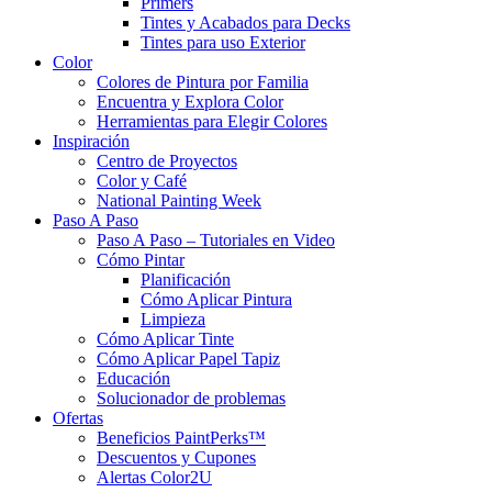
Primers
Tintes y Acabados para Decks
Tintes para uso Exterior
Color
Colores de Pintura por Familia
Encuentra y Explora Color
Herramientas para Elegir Colores
Inspiración
Centro de Proyectos
Color y Café
National Painting Week
Paso A Paso
Paso A Paso – Tutoriales en Video
Cómo Pintar
Planificación
Cómo Aplicar Pintura
Limpieza
Cómo Aplicar Tinte
Cómo Aplicar Papel Tapiz
Educación
Solucionador de problemas
Ofertas
Beneficios PaintPerks™
Descuentos y Cupones
Alertas Color2U