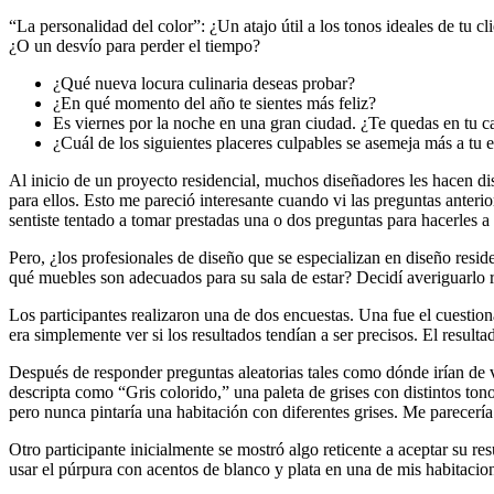
“La personalidad del color”: ¿Un atajo útil a los tonos ideales de tu cl
¿O un desvío para perder el tiempo?
¿Qué nueva locura culinaria deseas probar?
¿En qué momento del año te sientes más feliz?
Es viernes por la noche en una gran ciudad. ¿Te quedas en tu cas
¿Cuál de los siguientes placeres culpables se asemeja más a tu e
Al inicio de un proyecto residencial, muchos diseñadores les hacen dis
para ellos. Esto me pareció interesante cuando vi las preguntas anterio
sentiste tentado a tomar prestadas una o dos preguntas para hacerles a t
Pero, ¿los profesionales de diseño que se especializan en diseño resi
qué muebles son adecuados para su sala de estar? Decidí averiguarlo
Los participantes realizaron una de dos encuestas. Una fue el cuestio
era simplemente ver si los resultados tendían a ser precisos. El resulta
Después de responder preguntas aleatorias tales como dónde irían de va
descripta como “Gris colorido,” una paleta de grises con distintos to
pero nunca pintaría una habitación con diferentes grises. Me parecería
Otro participante inicialmente se mostró algo reticente a aceptar su r
usar el púrpura con acentos de blanco y plata en una de mis habitacion