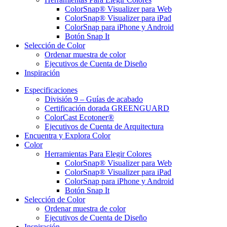
ColorSnap® Visualizer para Web
ColorSnap® Visualizer para iPad
ColorSnap para iPhone y Android
Botón Snap It
Selección de Color
Ordenar muestra de color
Ejecutivos de Cuenta de Diseño
Inspiración
Especificaciones
División 9 – Guías de acabado
Certificación dorada GREENGUARD
ColorCast Ecotoner®
Ejecutivos de Cuenta de Arquitectura
Encuentra y Explora Color
Color
Herramientas Para Elegir Colores
ColorSnap® Visualizer para Web
ColorSnap® Visualizer para iPad
ColorSnap para iPhone y Android
Botón Snap It
Selección de Color
Ordenar muestra de color
Ejecutivos de Cuenta de Diseño
Inspiración