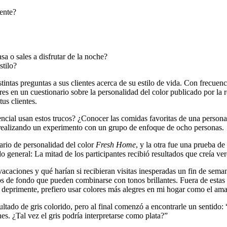
iente?
a o sales a disfrutar de la noche?
stilo?
tintas preguntas a sus clientes acerca de su estilo de vida. Con frecuen
res en un cuestionario sobre la personalidad del color publicado por la 
us clientes.
dencial usan estos trucos? ¿Conocer las comidas favoritas de una perso
 realizando un experimento con un grupo de enfoque de ocho personas.
nario de personalidad del color
Fresh Home
, y la otra fue una prueba d
do general: La mitad de los participantes recibió resultados que creía ve
caciones y qué harían si recibieran visitas inesperadas un fin de seman
nos de fondo que pueden combinarse con tonos brillantes. Fuera de estas
 deprimente, prefiero usar colores más alegres en mi hogar como el amar
esultado de gris colorido, pero al final comenzó a encontrarle un sentid
es. ¿Tal vez el gris podría interpretarse como plata?”