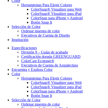
Color
Herramientas Para Elegir Colores
ColorSnap® Visualizer para Web
ColorSnap® Visualizer para iPad
ColorSnap para iPhone y Android
Botón Snap It
Selección de Color
Ordenar muestra de color
Ejecutivos de Cuenta de Diseño
Inspiración
Especificaciones
División 9 – Guías de acabado
Certificación dorada GREENGUARD
ColorCast Ecotoner®
Ejecutivos de Cuenta de Arquitectura
Encuentra y Explora Color
Color
Herramientas Para Elegir Colores
ColorSnap® Visualizer para Web
ColorSnap® Visualizer para iPad
ColorSnap para iPhone y Android
Botón Snap It
Selección de Color
Ordenar muestra de color