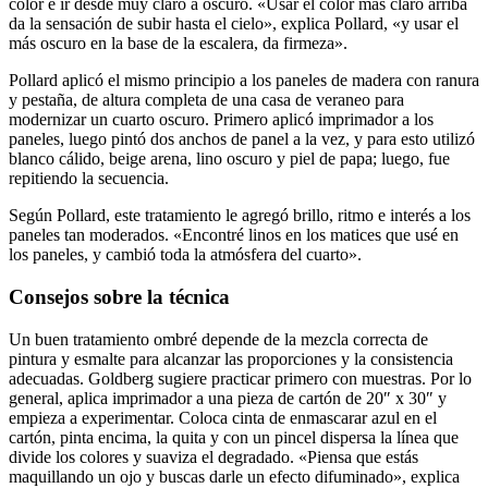
color e ir desde muy claro a oscuro. «Usar el color más claro arriba
da la sensación de subir hasta el cielo», explica Pollard, «y usar el
más oscuro en la base de la escalera, da firmeza».
Pollard aplicó el mismo principio a los paneles de madera con ranura
y pestaña, de altura completa de una casa de veraneo para
modernizar un cuarto oscuro. Primero aplicó imprimador a los
paneles, luego pintó dos anchos de panel a la vez, y para esto utilizó
blanco cálido, beige arena, lino oscuro y piel de papa; luego, fue
repitiendo la secuencia.
Según Pollard, este tratamiento le agregó brillo, ritmo e interés a los
paneles tan moderados. «Encontré linos en los matices que usé en
los paneles, y cambió toda la atmósfera del cuarto».
Consejos sobre la técnica
Un buen tratamiento ombré depende de la mezcla correcta de
pintura y esmalte para alcanzar las proporciones y la consistencia
adecuadas. Goldberg sugiere practicar primero con muestras. Por lo
general, aplica imprimador a una pieza de cartón de 20″ x 30″ y
empieza a experimentar. Coloca cinta de enmascarar azul en el
cartón, pinta encima, la quita y con un pincel dispersa la línea que
divide los colores y suaviza el degradado. «Piensa que estás
maquillando un ojo y buscas darle un efecto difuminado», explica