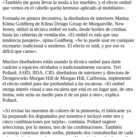
«También me gusta llevar la moda a los muebles, y el efecto ombré
que vemos en el cabello queda hermoso aplicado al mobiliario».
Formada en pintura decorativa, la diseñadora de interiores Marina
Klima Goldberg de Klima Design Group de Morganville, New
Jersey, utilizó la técnica ombré en todo, desde bordes de cortinas
hasta las cubiertas de ventilación. «El ombré es más que una
tendencia pasajera», opina Goldberg. «Se lo puede usar en cualquier
escenario: tradicional o moderno. El efecto es sutil, y por eso es
difícil que canse».
Muchos diseñadores están usando la técnica ombré para darle
carácter a espacios olvidados o tradicionalmente oscuros. Teri
Pollard, ASID, IIDA, CID, diseñadora de interiores y directora de
Designworks Morgan Hill de Morgan Hill, California, implementó
el efecto ombré para dar profundidad a las escaleras. «El ombré
otorga interés visual a una escalera que está en un lugar que, de otra
forma, solo sería un medio para ir de un piso a otro», explica
Pollard.
«Al revisar las muestras de colores de la pinturería, el fabricante ya
ha preparado los degradados por nosotros e incluyó entre tres y
cinco combinaciones por tarjeta», continúa. Pollard sugiere
seleccionar, por lo menos, tres de las combinaciones. También
aconseja comenzar desde arriba, pintando dos contrahuellas de cada