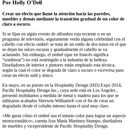
Por Holly O’Dell
Crear un efecto que llame la atención hacia las paredes,
muebles y demás mediante la transición gradual de un color de
claro a oscuro.
Si se fijan en algún evento de alfombra roja reciente o en un
programa de televisión, seguramente verán alguna celebridad con el
cabello con efecto ombré: se trata de un estilo de dos tonos en el que
se dejan las raíces oscuras y gradualmente el cabello se va
aclarando. Sin embargo, el ombré (que en francés significa
“sombrear”) no está restringido a la industria de la belleza.
Diseñadores de interior y pintores están empleado esta técnica,
según la cual el color se degrada de claro a oscuro o viceversa para
crear un efecto sutil y único.
En mayo, en su puesto en la Hospitality Design (HD) Expo 2014,
Pacific Hospitality Design Inc., cuya sede está en Los Angeles ,
presentó mobiliarios a medida de metal y madera para los que se
utilizaron acabados Sherwin-Williams® con el fin de crear un
degradado desde el cobalto intenso hasta el azul muy claro.
«Me gusta cómo el ombré usa el mismo color para lograr un aspecto
monocromático», cuenta Ana Maria Martinez-Stumpo, diseñadora
de muebles y vicepresidente de Pacific Hospitality Design.