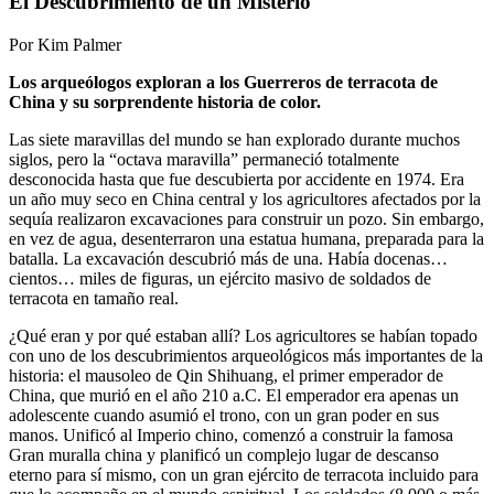
El Descubrimiento de un Misterio
Por Kim Palmer
Los arqueólogos exploran a los Guerreros de terracota de
China y su sorprendente historia de color.
Las siete maravillas del mundo se han explorado durante muchos
siglos, pero la “octava maravilla” permaneció totalmente
desconocida hasta que fue descubierta por accidente en 1974. Era
un año muy seco en China central y los agricultores afectados por la
sequía realizaron excavaciones para construir un pozo. Sin embargo,
en vez de agua, desenterraron una estatua humana, preparada para la
batalla. La excavación descubrió más de una. Había docenas…
cientos… miles de figuras, un ejército masivo de soldados de
terracota en tamaño real.
¿Qué eran y por qué estaban allí? Los agricultores se habían topado
con uno de los descubrimientos arqueológicos más importantes de la
historia: el mausoleo de Qin Shihuang, el primer emperador de
China, que murió en el año 210 a.C. El emperador era apenas un
adolescente cuando asumió el trono, con un gran poder en sus
manos. Unificó al Imperio chino, comenzó a construir la famosa
Gran muralla china y planificó un complejo lugar de descanso
eterno para sí mismo, con un gran ejército de terracota incluido para