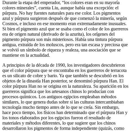
Durante la etapa del emperador, “los colores eran en su mayoría
colores minerales”, cuenta Liu, aunque había una excepción: el
púrpura. No hay fuentes naturales para ese color. Los pigmentos
azul y púrpura surgieron después de que comenzó la minería, según
Cosmos, e incluso en ese momento eran extremadamente inusuales.
Si bien el pigmento azul que se usaba como el color de los guerreros
era de origen natural (derivado de la azurita), los orígenes del
pigmento púrpura son más misteriosos. Había una tintura púrpura
antigua, extraída de los moluscos, pero era tan escasa y preciosa que
se volvió un símbolo de riqueza y realeza, una asociación que se
mantiene en la actualidad.
A principios de la década de 1990, los investigadores descubrieron
que el color púrpura que se encontraba en los guerreros de terracota
es un silicato de cobre y bario. Ya que también se descubrió en los
objetos de la dinastía Han posterior, se denominó púrpura Han. El
color púrpura Han no se origina en la naturaleza. Su aparición en los
guerreros significa que los artesanos chinos lo producían con
procesos químicos. Los antiguos egipcios empleaban métodos
similares, lo que genera dudas sobre si las culturas intercambiaban
tecnología mucho tiempo antes de lo que se creía. Sin embargo,
hace poco tiempo, los físicos han determinado que el púrpura Han y
los tonos elaborados por los egipcios fueron el resultado de
materiales y métodos diferentes, lo que sugiere que los chinos
desarrollaron los pigmentos de forma independiente (quizás, como