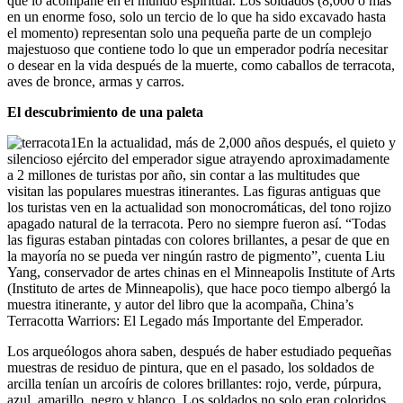
que lo acompañe en el mundo espiritual. Los soldados (8,000 o más
en un enorme foso, solo un tercio de lo que ha sido excavado hasta
el momento) representan solo una pequeña parte de un complejo
majestuoso que contiene todo lo que un emperador podría necesitar
o desear en la vida después de la muerte, como caballos de terracota,
aves de bronce, armas y carros.
El descubrimiento de una paleta
En la actualidad, más de 2,000 años después, el quieto y
silencioso ejército del emperador sigue atrayendo aproximadamente
a 2 millones de turistas por año, sin contar a las multitudes que
visitan las populares muestras itinerantes. Las figuras antiguas que
los turistas ven en la actualidad son monocromáticas, del tono rojizo
apagado natural de la terracota. Pero no siempre fueron así. “Todas
las figuras estaban pintadas con colores brillantes, a pesar de que en
la mayoría no se pueda ver ningún rastro de pigmento”, cuenta Liu
Yang, conservador de artes chinas en el Minneapolis Institute of Arts
(Instituto de artes de Minneapolis), que hace poco tiempo albergó la
muestra itinerante, y autor del libro que la acompaña, China’s
Terracotta Warriors: El Legado más Importante del Emperador.
Los arqueólogos ahora saben, después de haber estudiado pequeñas
muestras de residuo de pintura, que en el pasado, los soldados de
arcilla tenían un arcoíris de colores brillantes: rojo, verde, púrpura,
azul, amarillo, negro y blanco. Los soldados no solo eran coloridos,