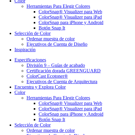
Color
Herramientas Para Elegir Colores
ColorSnap® Visualizer para Web
ColorSnap® Visualizer para iPad
ColorSnap para iPhone y Android
Botón Snap It
Selección de Color
Ordenar muestra de color
Ejecutivos de Cuenta de Diseño
Inspiración
Especificaciones
División 9 – Guías de acabado
Certificación dorada GREENGUARD
ColorCast Ecotoner®
Ejecutivos de Cuenta de Arquitectura
Encuentra y Explora Color
Color
Herramientas Para Elegir Colores
ColorSnap® Visualizer para Web
ColorSnap® Visualizer para iPad
ColorSnap para iPhone y Android
Botón Snap It
Selección de Color
Ordenar muestra de color