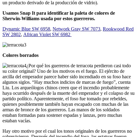
un producto derivado de la producción de vidrio).
Usamos Snap It para identificar la paleta de colores de
Sherwin-Williams usada por estos guerreros.
Dynamic Blue SW 6958
,
Network Gray SW 7073
,
Rookwood Red
SW 2802
,
African Violet SW 6982
Colores borrados
¿Por qué los guerreros de terracota perdieron casi todo
su color original? Uno de los motivos es el fuego. El ejército de
arcilla del emperador parece haber sido incendiado en su foso hace
algunos siglos. “Hay muchos indicios de marcas de fuego”, cuenta
Liu. Los arqueólogos chinos creen que el incendio probablemente
haya ocurrido después de la muerte del emperador y el colapso de su
partido político. Aparentemente, el foso fue tomado por rebeldes,
quienes posiblemente también hayan escapado con muchas de las
armas de bronce de los guerreros. Las manos de los soldados
estaban formadas para sostener espadas y lanzas, pero muchas
estaban vacías.
Hay otro motivo por el cual los tonos originales de los guerreros no
sobrevivieron. Después del incendio del foso, las estatuas fueron