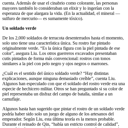
cuenta. Además de usar el cinabrio como colorante, las personas
mayores también lo consideraban un elixir y lo ingerían con la
esperanza de que alargara la vida. (En la actualidad, el mineral —
sulfuro de mercurio— es sumamente tóxico).
Un soldado verde
De los 2,000 soldados de terracota desenterrados hasta el momento,
solo uno tiene una característica única. Su rostro fue pintado
originalmente verde. “Es la única figura con la piel pintada de ese
color”, asegura Liu. Los otros guerreros excavados presentaban
cutis pintados de forma más convencional: rostros con tonos
similares a la piel con pelo negro y ojos negros o marrones.
¿Cuál es el sentido del único soldado verde? “Hay distintas
explicaciones, aunque ninguna demasiado creíble”, cuenta Liu.
Algunos han especulado con que el soldado del rostro verde era una
especie de hechicero militar. Otros se han preguntado si su color de
piel representaba un disfraz del campo de batalla, similar a un
camuflaje.
Algunos hasta han sugerido que pintar el rostro de un soldado verde
podría haber sido solo un juego de alguno de los artesanos del
emperador. Según Liu, esta última teoría es la menos probable.
Durante el reinado de Qin, “había un estricto control de calidad”,