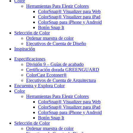
Color
Herramientas Para Elegir Colores
ColorSnap® Visualizer para Web
ColorSnap® Visualizer para iPad
ColorSnap para iPhone y Android
Botón Snap It
Selección de Color
Ordenar muestra de color
Ejecutivos de Cuenta de Diseño
Inspiración
Especificaciones
División 9 – Guías de acabado
Certificación dorada GREENGUARD
ColorCast Ecotoner®
Ejecutivos de Cuenta de Arquitectura
Encuentra y Explora Color
Color
Herramientas Para Elegir Colores
ColorSnap® Visualizer para Web
ColorSnap® Visualizer para iPad
ColorSnap para iPhone y Android
Botón Snap It
Selección de Color
Ordenar muestra de color